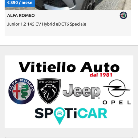
€ 390 / mese
€
ALFA ROMEO
Junior 1.2 145 CV Hybrid eDCT6 Speciale
3