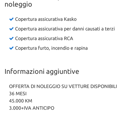
noleggio
questi
strumenti
di
Copertura assicurativa Kasko
tracciamento
Copertura assicurativa per danni causati a terzi
si
rimanda
Copertura assicurativa RCA
alla
Copertura furto, incendio e rapina
cookie
policy.
Puoi
rivedere
Informazioni aggiuntive
e
modificare
le
OFFERTA DI NOLEGGIO SU VETTURE DISPONIBILI
tue
36 MESI
scelte
45.000 KM
in
3.000+IVA ANTICIPO
qualsiasi
momento.