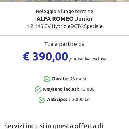
tracciamento
CONTATTI
che
Noleggio a lungo termine
adottiamo
ALFA ROMEO Junior
per
NEWS
offrire
1.2 145 CV Hybrid eDCT6 Speciale
le
funzionalità
AREA COMMERCIANTI
e
Tua a partire da
svolgere
€ 390,00
le
/ mese iva esclusa
attività
di
seguito
descritte.
Durata:
36 mesi
Per
ottenere
Km/anno inclusi:
45.000
maggiori
Anticipo:
€ 3.000 i.e.
informazioni
sull'utilità
e
sul
funzionamento
Servizi inclusi in questa offerta di
di