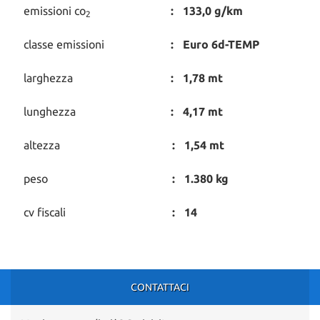
emissioni co
133,0 g/km
2
classe emissioni
Euro 6d-TEMP
larghezza
1,78 mt
lunghezza
4,17 mt
altezza
1,54 mt
peso
1.380 kg
cv fiscali
14
CONTATTACI