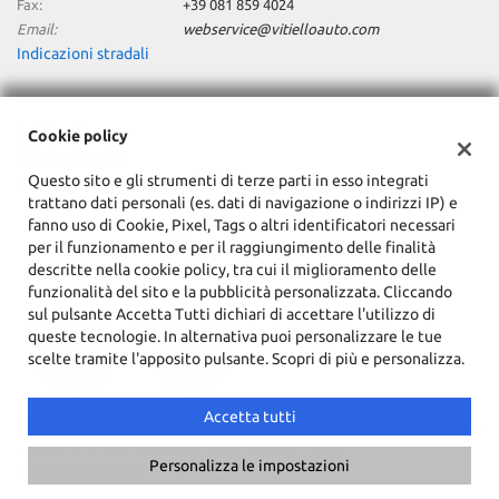
Fax:
+39 081 859 4024
Email:
webservice@vitielloauto.com
Indicazioni stradali
Dati fiscali:
Cookie policy
Vitiello Auto SRL
Questo sito e gli strumenti di terze parti in esso integrati
Via Passanti, 425, 82018 Scafati (SA)
trattano dati personali (es. dati di navigazione o indirizzi IP) e
C.F/P.IVA:
06080330654
fanno uso di Cookie, Pixel, Tags o altri identificatori necessari
Registro delle imprese:
SA
per il funzionamento e per il raggiungimento delle finalità
descritte nella cookie policy, tra cui il miglioramento delle
funzionalità del sito e la pubblicità personalizzata. Cliccando
sul pulsante Accetta Tutti dichiari di accettare l'utilizzo di
queste tecnologie. In alternativa puoi personalizzare le tue
scelte tramite l'apposito pulsante. Scopri di più e personalizza.
Accetta tutti
Copyright © 2026 GestionaleAuto.com S.r.l., Tutti i diritti riservati -
Leggi l'informativa sulla privacy
-
Cookie Policy
Personalizza le impostazioni
Sito creato da:
GestionaleAuto.com