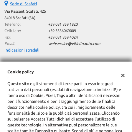
Sede di Scafati
Salva
le
Via Passanti Scafati, 425
impostazioni
84018 Scafati (SA)
Telefono:
+39 081 859 1820
Cellulare:
+39 3336069009
Fax:
+39 081 859 4024
Email:
webservice@vitielloauto.com
Indicazioni stradali
Dati fiscali:
Cookie policy
Vitiello Auto SRL
Questo sito e gli strumenti di terze parti in esso integrati
Via Passanti, 425, 82018 Scafati (SA)
trattano dati personali (es. dati di navigazione o indirizzi IP) e
C.F/P.IVA:
06080330654
fanno uso di Cookie, Pixel, Tags o altri identificatori necessari
Registro delle imprese:
SA
per il funzionamento e per il raggiungimento delle finalità
descritte nella cookie policy, tra cui il miglioramento delle
funzionalità del sito e la pubblicità personalizzata. Cliccando
sul pulsante Accetta Tutti dichiari di accettare l'utilizzo di
queste tecnologie. In alternativa puoi personalizzare le tue
scelte tramite l'apposito pulsante. Scopri di più e personalizza.