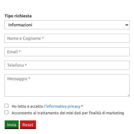
tracciamento
CONTATTI
che
adottiamo
Tipo richiesta
per
NEWS
offrire
le
funzionalità
AREA COMMERCIANTI
e
svolgere
le
attività
di
seguito
descritte.
Per
ottenere
maggiori
informazioni
Ho letto e accetto
l'informativa privacy
*
sull'utilità
Acconsento al trattamento dei miei dati per finalità di marketing
e
sul
funzionamento
di