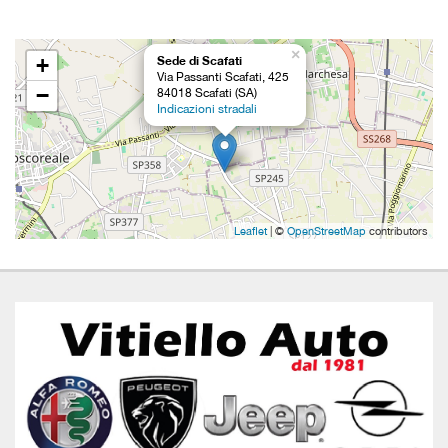
questi
strumenti
×
di
+
Sede di Scafati
Via Passanti Scafati, 425
tracciamento
−
84018 Scafati (SA)
si
Indicazioni stradali
rimanda
alla
cookie
policy.
Puoi
rivedere
Leaflet
| ©
OpenStreetMap
contributors
e
modificare
le
tue
scelte
in
qualsiasi
momento.