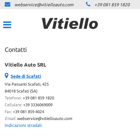
webservice@vitielloauto.com
+39 081 859 1820
HOME
Le
tue
preferenze
LISTA VEICOLI
di
consenso
NOLEGGIO LUNGO
Contatti
Il
TERMINE
seguente
pannello
Vitiello Auto SRL
ti
ACQUISTIAMO USATO
consente
Sede di Scafati
di
Via Passanti Scafati, 425
esprimere
ASSISTENZA
84018 Scafati (SA)
le
Telefono:
+39 081 859 1820
tue
preferenze
Cellulare:
+39 3336069009
CARROZZERIA LEASYS
di
Fax:
+39 081 859 4024
consenso
Email:
webservice@vitielloauto.com
alle
Indicazioni stradali
DICONO DI NOI
tecnologie
di