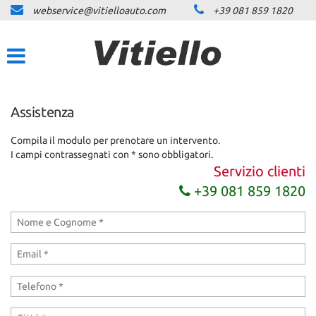
webservice@vitielloauto.com
+39 081 859 1820
HOME
Le
tue
preferenze
LISTA VEICOLI
di
consenso
NOLEGGIO LUNGO
Assistenza
Il
TERMINE
seguente
pannello
Compila il modulo per prenotare un intervento.
ti
I campi contrassegnati con * sono obbligatori.
ACQUISTIAMO USATO
consente
Servizio clienti
di
+39 081 859 1820
esprimere
ASSISTENZA
le
tue
preferenze
CARROZZERIA LEASYS
di
consenso
alle
DICONO DI NOI
tecnologie
di