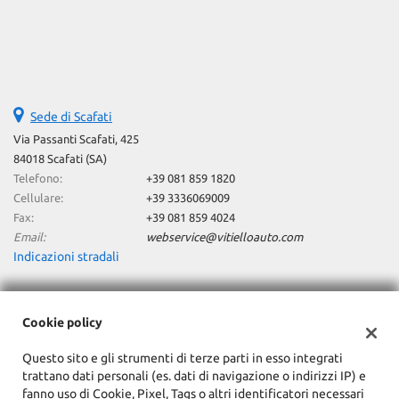
Salva
le
impostazioni
Sede di Scafati
Via Passanti Scafati, 425
84018 Scafati (SA)
Telefono:
+39 081 859 1820
Cellulare:
+39 3336069009
Fax:
+39 081 859 4024
Email:
webservice@vitielloauto.com
Indicazioni stradali
Dati fiscali:
Cookie policy
Vitiello Auto SRL
Questo sito e gli strumenti di terze parti in esso integrati
Via Passanti, 425, 82018 Scafati (SA)
trattano dati personali (es. dati di navigazione o indirizzi IP) e
C.F/P.IVA:
06080330654
fanno uso di Cookie, Pixel, Tags o altri identificatori necessari
Registro delle imprese:
SA