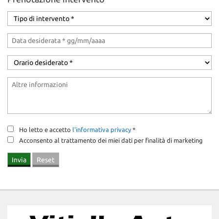
questi
strumenti
di
tracciamento
si
rimanda
alla
cookie
policy.
Puoi
rivedere
e
modificare
Ho letto e accetto
l'informativa privacy
*
le
Acconsento al trattamento dei miei dati per finalità di marketing
tue
scelte
in
qualsiasi
momento.