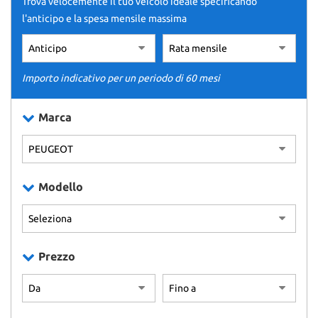
Trova velocemente il tuo veicolo ideale specificando
tracciamento
CONTATTI
l'anticipo e la spesa mensile massima
che
adottiamo
per
NEWS
offrire
le
Importo indicativo per un periodo di 60 mesi
funzionalità
AREA COMMERCIANTI
e
Marca
svolgere
le
attività
di
seguito
Modello
descritte.
Per
ottenere
maggiori
informazioni
Prezzo
sull'utilità
e
sul
funzionamento
di