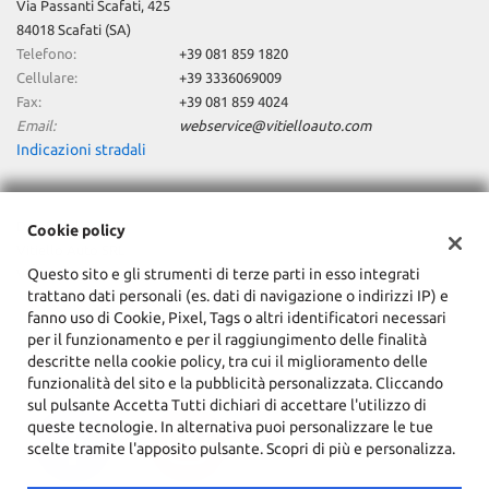
Via Passanti Scafati, 425
84018 Scafati (SA)
Telefono:
+39 081 859 1820
Cellulare:
+39 3336069009
Fax:
+39 081 859 4024
Email:
webservice@vitielloauto.com
Indicazioni stradali
Dati fiscali:
Cookie policy
Vitiello Auto SRL
Questo sito e gli strumenti di terze parti in esso integrati
Via Passanti, 425, 82018 Scafati (SA)
trattano dati personali (es. dati di navigazione o indirizzi IP) e
C.F/P.IVA:
06080330654
fanno uso di Cookie, Pixel, Tags o altri identificatori necessari
Registro delle imprese:
SA
per il funzionamento e per il raggiungimento delle finalità
descritte nella cookie policy, tra cui il miglioramento delle
funzionalità del sito e la pubblicità personalizzata. Cliccando
sul pulsante Accetta Tutti dichiari di accettare l'utilizzo di
queste tecnologie. In alternativa puoi personalizzare le tue
scelte tramite l'apposito pulsante. Scopri di più e personalizza.