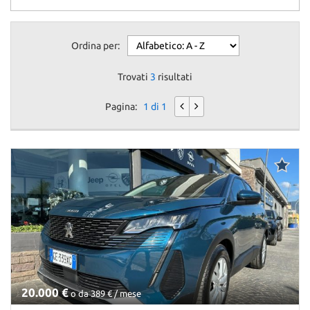
questi
strumenti
di
Ordina per:
tracciamento
si
Trovati
3
risultati
rimanda
alla
Pagina:
1 di 1
cookie
policy.
Puoi
rivedere
e
modificare
le
tue
scelte
in
qualsiasi
momento.
20.000 €
o da 389 € / mese