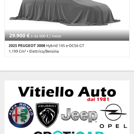
d'emergenza assistita • Head-up display • Immobilizzatore
Salva
elettronico • Riconoscimento dei segnali stradali • Sedile
le
posteriore sdoppiato • Sensore di luce • Sensore di pioggia •
impostazioni
Sensori di parcheggio posteriori • Servosterzo • Navigatore
satellitare • Specchietti laterali elettrici
29.900 €
o da 600 € / mese
2025 PEUGEOT 3008
Hybrid 145 e-DCS6 GT
1.199 Cm³ • Elettrica/Benzina
8.000 Km • Cambio Automatico (6) • BLU INGARO metallizzato • 5
Porte • ABS • Adaptive Cruise Control • Airbag laterali • Airbag
testa • Autoradio digitale • Bluetooth • Bracciolo • Cerchi in lega •
Chiusura centralizzata • Climatizzatore • Controllo trazione • Cruise
Control • ESP • Fari LED • Frenata d'emergenza assistita •
Immobilizzatore elettronico • Riconoscimento dei segnali stradali •
Sedile posteriore sdoppiato • Sensore di luce • Sensore di pioggia
• Sensori di parcheggio posteriori • Servosterzo • Navigatore
satellitare • Specchietti laterali elettrici • Telecamera per
parcheggio assistito