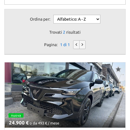
questi
strumenti
di
Ordina per:
tracciamento
si
Trovati
2
risultati
rimanda
alla
Pagina:
1 di 1
cookie
policy.
Puoi
rivedere
e
modificare
le
tue
scelte
in
qualsiasi
momento.
nuova
24.900 €
o da 493 € / mese