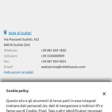
Sede di Scafati
Via Passanti Scafati, 425
84018 Scafati (SA)
Telefono:
+39 081 859 1820
Cellulare:
+39 3336069009
Fax:
+39 081 859 4024
Email:
webservice@vitielloauto.com
Indicazioni stradali
Dati fiscali:
Cookie policy
Vitiello Auto SRL
Questo sito e gli strumenti di terze parti in esso integrati
Via Passanti, 425, 82018 Scafati (SA)
trattano dati personali (es. dati di navigazione o indirizzi IP) e
C.F/P.IVA:
06080330654
fanno uso di Cookie, Pixel, Tags o altri identificatori necessari
Registro delle imprese:
SA