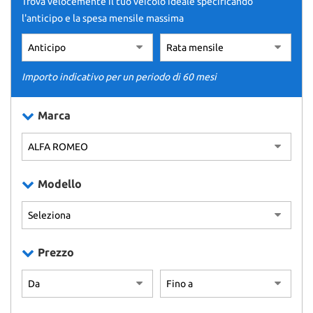
Trova velocemente il tuo veicolo ideale specificando
tracciamento
CONTATTI
l'anticipo e la spesa mensile massima
che
adottiamo
per
NEWS
offrire
le
Importo indicativo per un periodo di 60 mesi
funzionalità
AREA COMMERCIANTI
e
Marca
svolgere
le
attività
di
seguito
Modello
descritte.
Per
ottenere
maggiori
informazioni
Prezzo
sull'utilità
e
sul
funzionamento
di