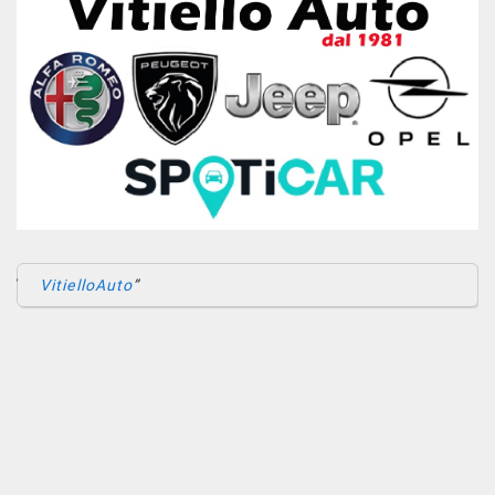
trazione • Cruise Control • ESP • Fari Xenon • Frenata d'emergenza
Salva
assistita • Immobilizzatore elettronico • Sensore di luce • Sensore
le
di pioggia • Sensori di parcheggio posteriori • Servosterzo •
impostazioni
Navigatore satellitare • Specchietti laterali elettrici
VitielloAuto