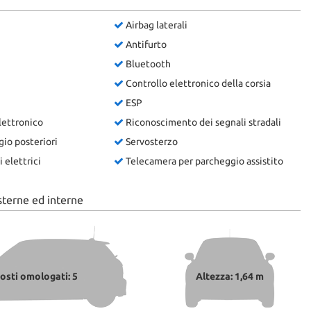
Airbag laterali
Antifurto
Bluetooth
Controllo elettronico della corsia
ESP
lettronico
Riconoscimento dei segnali stradali
gio posteriori
Servosterzo
 elettrici
Telecamera per parcheggio assistito
sterne ed interne
osti omologati: 5
Altezza: 1,64 m