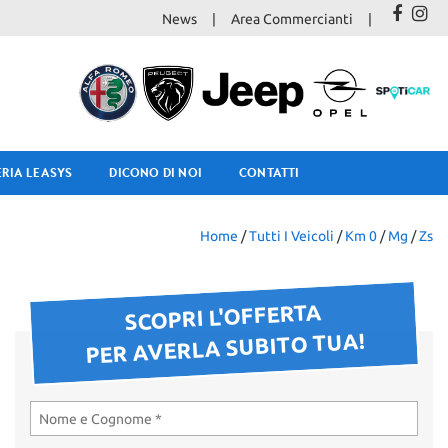
News
Area Commercianti
RIA LEASYS
DICONO DI NOI
CONTATTI
Home
/
Tutti I Veicoli
/
Km 0
/
Mg
/
Zs
SCOPRI L'OFFERTA
PER AVERLA SUBITO TUA!