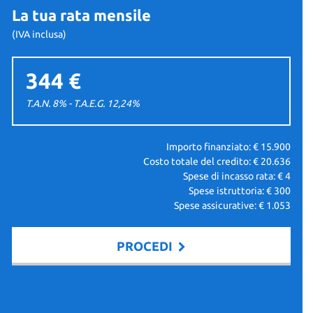
La tua rata mensile
(IVA inclusa)
344 €
T.A.N. 8% - T.A.E.G.
12,24
%
Importo finanziato: €
15.900
Costo totale del credito: €
20.636
Spese di incasso rata: €
4
Spese istruttoria: €
300
Spese assicurative: €
1.053
PROCEDI