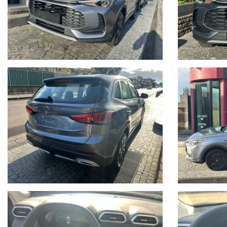
USB/USBc
PREZZO ESCLUSO PASSAGGIO DI PROPRIETA'
PROMO FINANZIAMENTO -600