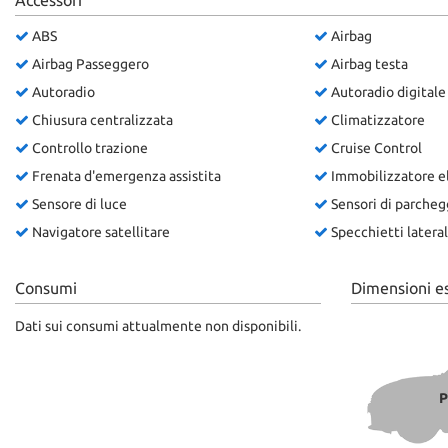
Accessori
questi
ABS
Airbag
strumenti
di
Airbag Passeggero
Airbag testa
tracciamento
Autoradio
Autoradio digitale
si
rimanda
Chiusura centralizzata
Climatizzatore
alla
Controllo trazione
Cruise Control
cookie
Frenata d'emergenza assistita
Immobilizzatore e
policy.
Puoi
Sensore di luce
Sensori di parcheg
rivedere
Navigatore satellitare
Specchietti laterali
e
modificare
le
Consumi
Dimensioni e
tue
scelte
Dati sui consumi attualmente non disponibili.
in
qualsiasi
momento.
P